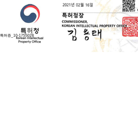
특허증_10-1755028