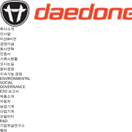
회사소개
인사말
미션&비전
경영이념
회사연혁
인증서
가족사현황
오시는길
윤리경영
지속가능 경영
ENVIRONMENTAL
SOCIAL
GOVERNANCE
ESG 보고서
제품소개
자동차
농업기계
산업기계
모빌리티
R&D
기업부설연구소
특허