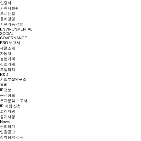
인증서
가족사현황
오시는길
윤리경영
지속가능 경영
ENVIRONMENTAL
SOCIAL
GOVERNANCE
ESG 보고서
제품소개
자동차
농업기계
산업기계
모빌리티
R&D
기업부설연구소
특허
IR정보
공시정보
투자분석 보고서
IR 미팅 신청
고객지원
공지사항
News
문의하기
입찰공고
잔류응력 검사