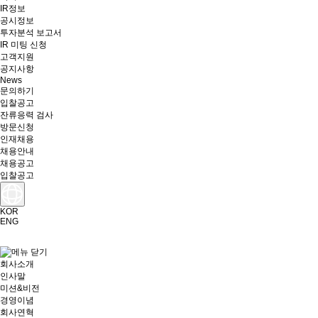
IR정보
공시정보
투자분석 보고서
IR 미팅 신청
고객지원
공지사항
News
문의하기
입찰공고
잔류응력 검사
방문신청
인재채용
채용안내
채용공고
입찰공고
KOR
ENG
회사소개
인사말
미션&비전
경영이념
회사연혁